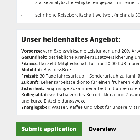
- starke analytische Fähigkeiten gepaart mit einer „
- sehr hohe Reisebereitschaft weltweit (mehr als 50
Unser heldenhaftes Angebot:
Vorsorge:
vermögenswirksame Leistungen und 20% Arbei
Gesundheit:
betriebliche Krankenzusatzversicherung un
Fitness:
Hansefit-Mitgliedschaft für nur 20,00 EUR
monat
Mobilität:
BusinessBike
Freizeit:
30 Tage Jahresurlaub + Sonderurlaub zu famili
Zukunft:
Lebensarbeitszeitkonto für einen früheren Ru
Sicherheit:
langfristige Zusammenarbeit mit unbefristet
Kollegialität:
wertschätzendes Betriebsklima und Zusam
und kurze Entscheidungswege
Energiegeber:
Wasser, Kaffee und Obst für unsere Mitar
Submit application
Overview