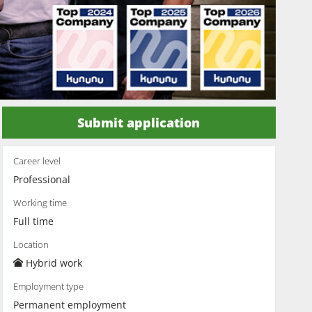
Submit application
Career level
Professional
Working time
Full time
Location
Hybrid work
Employment type
Permanent employment