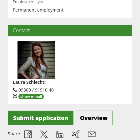
Employment type
Permanent employment
Contact
Laura Schlecht
:
09869 / 91910 40
show e-mail
Submit application
Overview
Share